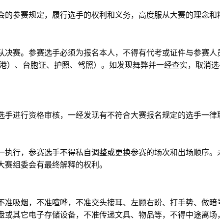
会的参赛规定，履行选手的权利和义务，高度服从大赛的理念和
队决赛。参赛选手必须为报名本人，不得有代考或证件与参赛人
港）、台胞证、护照、驾照）。如发现舞弊并一经查实，取消选
选手进行资格审核，一经发现有不符合大赛报名规定的选手一律
一执行，参赛选手不得私自调整或更换参赛的场次和出场顺序。
大赛组委会有最终解释的权利。
不准吸烟，不准喧哗，不准交头接耳、左顾右盼、打手势、做暗
盘或其它电子存储设备，不准传递文具、物品等，不得中途离场